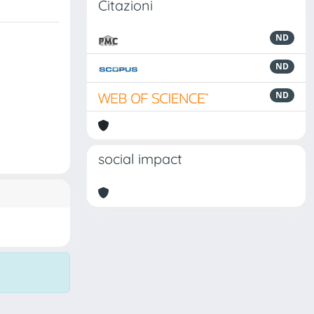
Citazioni
ND
ND
ND
social impact