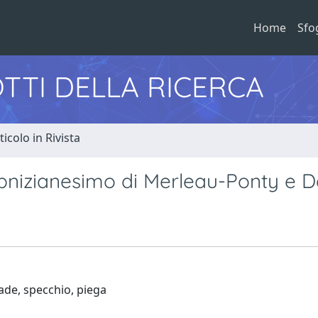
Home
Sfo
TTI DELLA RICERCA
ticolo in Rivista
eibnizianesimo di Merleau-Ponty e 
ade, specchio, piega