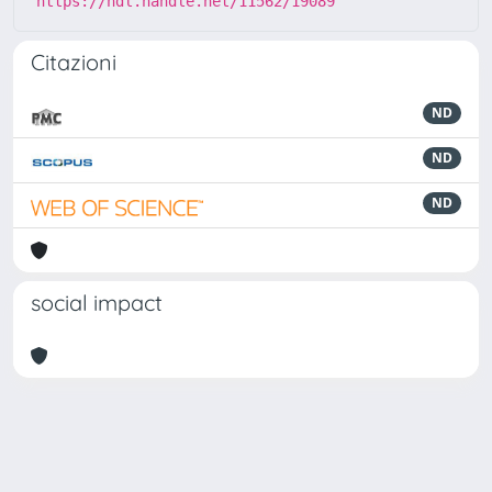
https://hdl.handle.net/11562/19089
Citazioni
ND
ND
ND
social impact