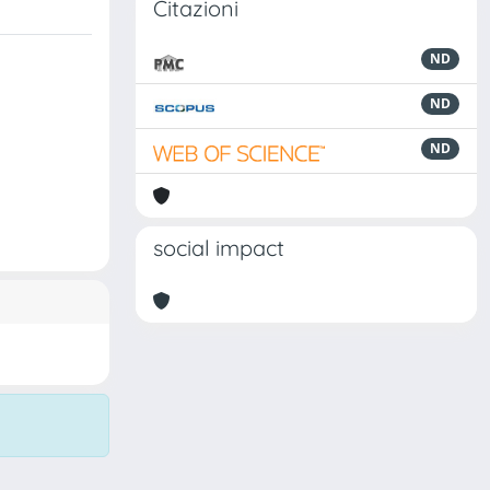
Citazioni
ND
ND
ND
social impact