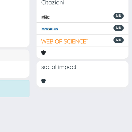
Citazioni
ND
ND
ND
social impact