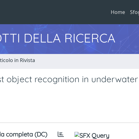
Home
Sfo
TTI DELLA RICERCA
ticolo in Rivista
t object recognition in underwater
a completa (DC)