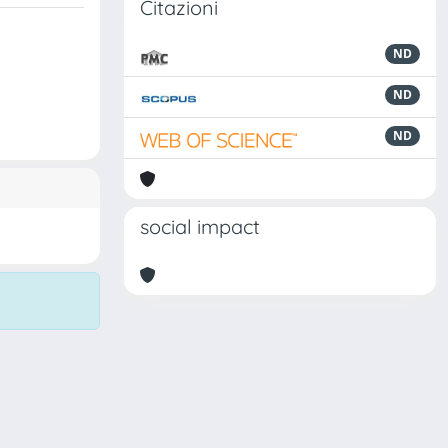
Citazioni
ND
ND
ND
social impact