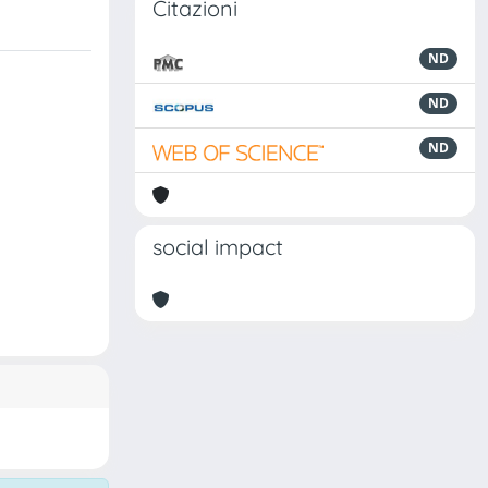
Citazioni
ND
ND
ND
social impact