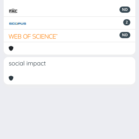
ND
2
ND
social impact
Powered by
IRIS
-
about IRIS
-
Utilizzo dei cookie
-
Privacy
Copyright © 2026