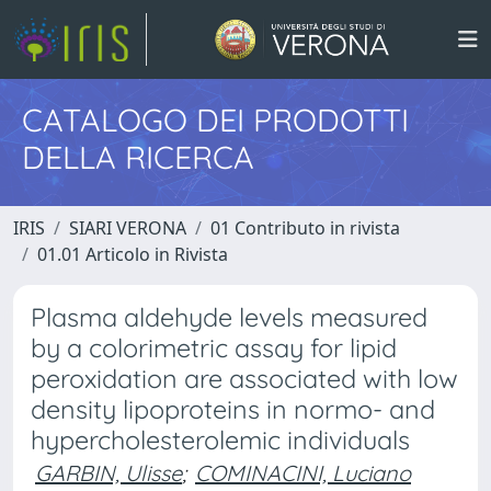
CATALOGO DEI PRODOTTI
DELLA RICERCA
IRIS
SIARI VERONA
01 Contributo in rivista
01.01 Articolo in Rivista
Plasma aldehyde levels measured
by a colorimetric assay for lipid
peroxidation are associated with low
density lipoproteins in normo- and
hypercholesterolemic individuals
GARBIN, Ulisse
;
COMINACINI, Luciano