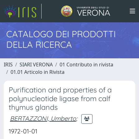
CATALOGO DEI PRODOTTI
DELLA RICERCA
IRIS
SIARI VERONA
01 Contributo in rivista
01.01 Articolo in Rivista
Purification and properties of a
polynucleotide ligase from calf
thymus glands
BERTAZZONI, Umberto
;
1972-01-01