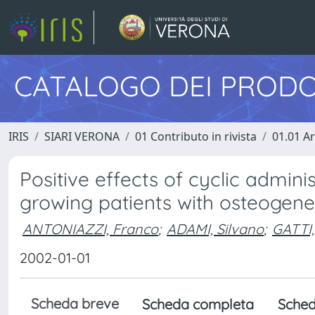
CATALOGO DEI PRODO
IRIS
SIARI VERONA
01 Contributo in rivista
01.01 Ar
Positive effects of cyclic admini
growing patients with osteogene
ANTONIAZZI, Franco
;
ADAMI, Silvano
;
GATTI,
2002-01-01
Scheda breve
Scheda completa
Sched