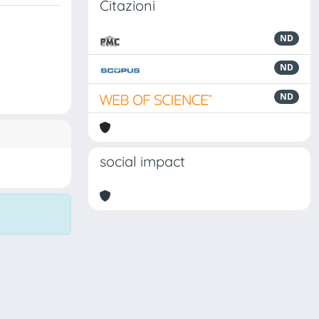
Citazioni
ND
ND
ND
social impact