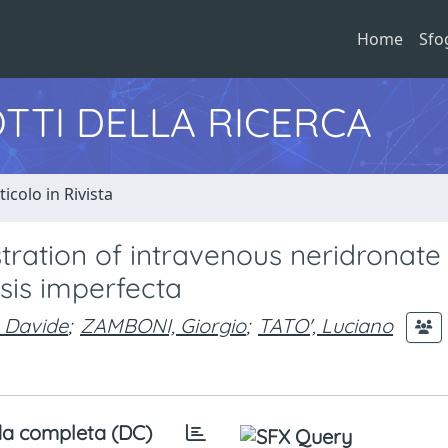
Home
Sfo
TTI DELLA RICERCA
ticolo in Rivista
stration of intravenous neridronate 
sis imperfecta
 Davide
;
ZAMBONI, Giorgio
;
TATO', Luciano
a completa (DC)