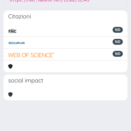
https://hdl.handle.net/11562/12345
Citazioni
ND
ND
ND
social impact