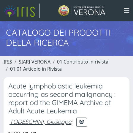
CATALOGO DEI PRODOTTI
DELLA RICERCA
IRIS
SIARI VERONA
01 Contributo in rivista
01.01 Articolo in Rivista
Acute lymphoblastic leukemia
occurring as second malignancy :
report od the GIMEMA Archive of
Adult Acute Leukemia
TODESCHINI, Giuseppe
;