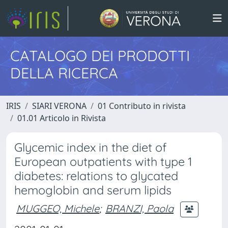
CATALOGO DEI PRODOTTI
DELLA RICERCA
IRIS
SIARI VERONA
01 Contributo in rivista
01.01 Articolo in Rivista
Glycemic index in the diet of
European outpatients with type 1
diabetes: relations to glycated
hemoglobin and serum lipids
MUGGEO, Michele
;
BRANZI, Paola