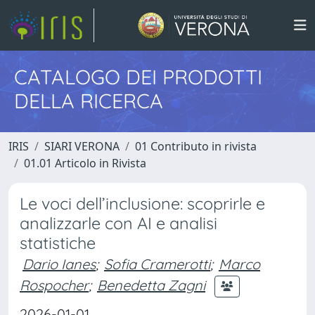
CATALOGO DEI PRODOTTI
DELLA RICERCA
IRIS
SIARI VERONA
01 Contributo in rivista
01.01 Articolo in Rivista
Le voci dell’inclusione: scoprirle e
analizzarle con AI e analisi
statistiche
Dario Ianes
;
Sofia Cramerotti
;
Marco
Rospocher
;
Benedetta Zagni
2026-01-01