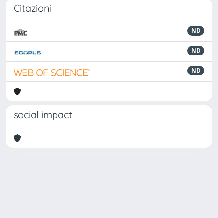
Citazioni
ND
ND
ND
social impact