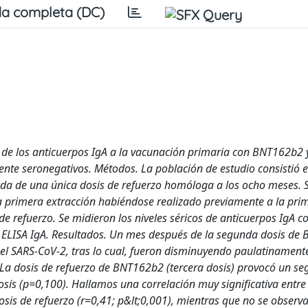
a completa (DC)
a de los anticuerpos IgA a la vacunación primaria con BNT162b2 
ente seronegativos. Métodos. La población de estudio consistió 
ida de una única dosis de refuerzo homóloga a los ocho meses. 
la primera extracción habiéndose realizado previamente a la pri
e refuerzo. Se midieron los niveles séricos de anticuerpos IgA co
 ELISA IgA. Resultados. Un mes después de la segunda dosis de
a el SARS-CoV-2, tras lo cual, fueron disminuyendo paulatinament
s. La dosis de refuerzo de BNT162b2 (tercera dosis) provocó un s
s (p=0,100). Hallamos una correlación muy significativa entre 
osis de refuerzo (r=0,41; p&lt;0,001), mientras que no se observ