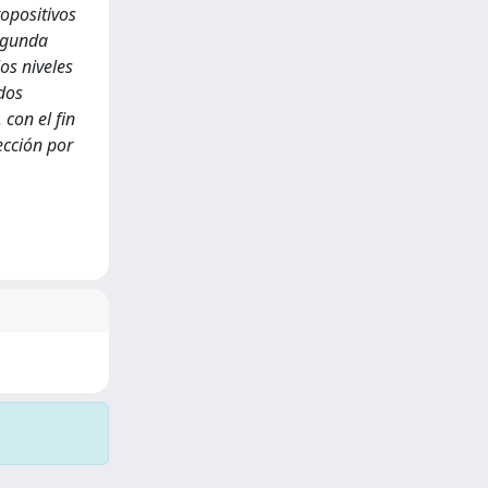
ropositivos
segunda
os niveles
ados
con el fin
ección por