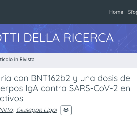
Home
Sfo
TTI DELLA RICERCA
ticolo in Rivista
ria con BNT162b2 y una dosis de
uerpos IgA contra SARS-CoV-2 en
ativos
Nitto
;
Giuseppe Lippi