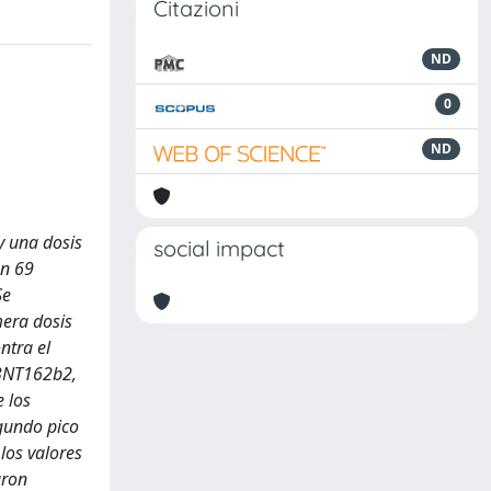
Citazioni
ND
0
ND
y una dosis
social impact
en 69
Se
mera dosis
ntra el
 BNT162b2,
e los
egundo pico
los valores
aron