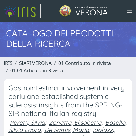
CATALOGO DEI PRODOTTI
DELLA RICERCA
IRIS
SIARI VERONA
01 Contributo in rivista
01.01 Articolo in Rivista
Gastrointestinal involvement in very
early and established systemic
sclerosis: insights from the SPRING-
SIR national Italian registry
Peretti, Silvia
;
Zanatta, Elisabetta
;
Bosello,
Silvia Laura
;
De Santis, Maria
;
Idolazzi,