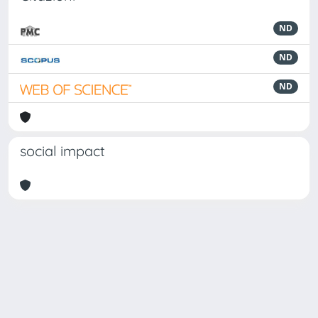
ND
ND
ND
social impact
Powered by
IRIS
-
about IRIS
-