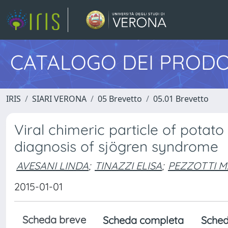
CATALOGO DEI PRODO
IRIS
SIARI VERONA
05 Brevetto
05.01 Brevetto
Viral chimeric particle of potato 
diagnosis of sjögren syndrome
AVESANI LINDA
;
TINAZZI ELISA
;
PEZZOTTI M
2015-01-01
Scheda breve
Scheda completa
Sched