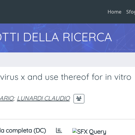
Home
Sfo
TTI DELLA RICERCA
virus x and use thereof for in vitro
ARIO
;
LUNARDI CLAUDIO
a completa (DC)