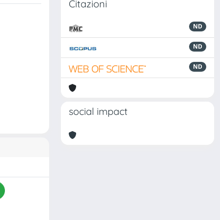
Citazioni
ND
ND
ND
social impact