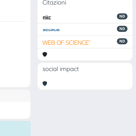
Citazioni
ND
ND
ND
social impact