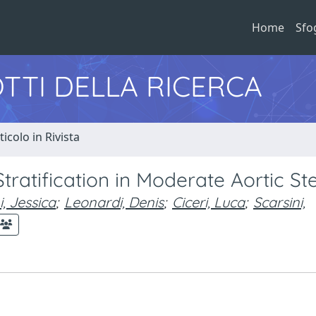
Home
Sfo
TTI DELLA RICERCA
ticolo in Rivista
tratification in Moderate Aortic St
i, Jessica
;
Leonardi, Denis
;
Ciceri, Luca
;
Scarsini,