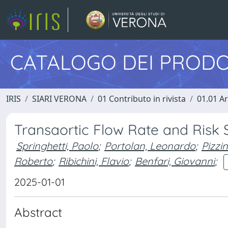
CATALOGO DEI PRODO
IRIS
SIARI VERONA
01 Contributo in rivista
01.01 Ar
Transaortic Flow Rate and Risk S
Springhetti, Paolo
;
Portolan, Leonardo
;
Pizzin
Roberto
;
Ribichini, Flavio
;
Benfari, Giovanni
;
2025-01-01
Abstract
.