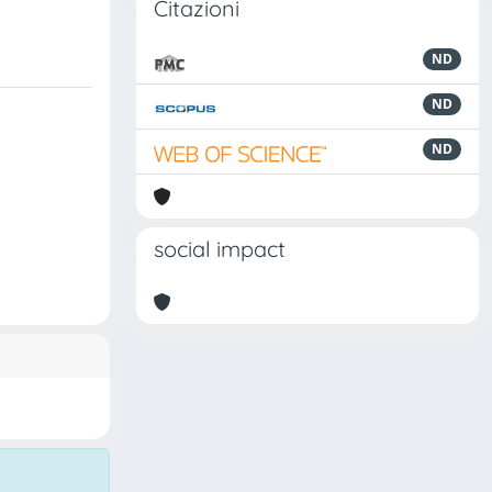
Citazioni
ND
ND
ND
social impact