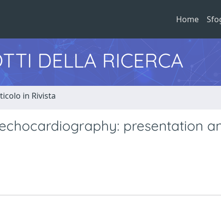
Home
Sfo
TTI DELLA RICERCA
ticolo in Rivista
 echocardiography: presentation a