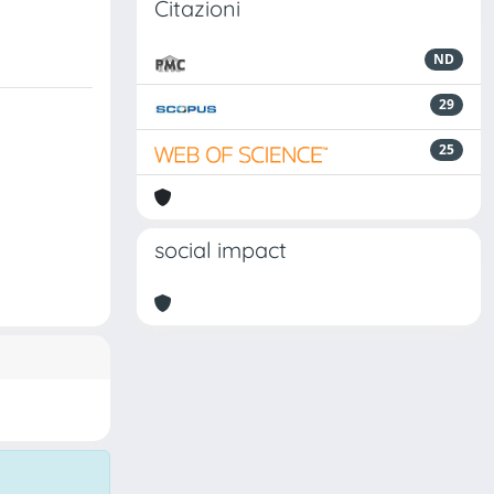
Citazioni
ND
29
25
social impact