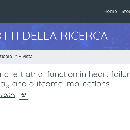
Home
Sfo
TTI DELLA RICERCA
ticolo in Rivista
d left atrial function in heart failu
play and outcome implications
ovanni