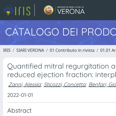
CATALOGO DEI PRODO
IRIS
SIARI VERONA
01 Contributo in rivista
01.01 Ar
Quantified mitral regurgitation an
reduced ejection fraction: inter
Zanni, Alessia
;
Sticozzi, Concetta
;
Benfari, Gi
2022-01-01
Abstract