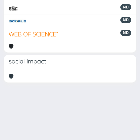
ND
ND
ND
social impact
Powered by
IRIS
-
about IRIS
-
Utilizzo dei cookie
-
Privacy
Copyright © 2026