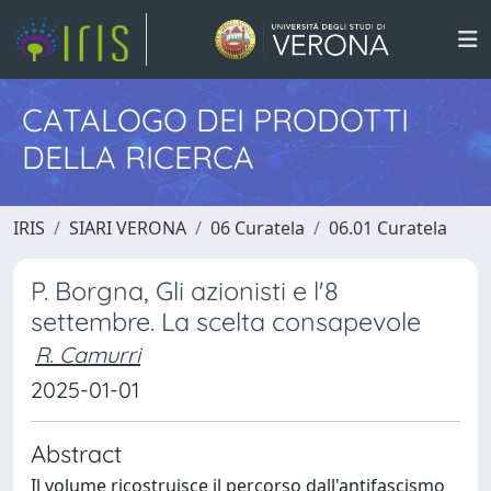
CATALOGO DEI PRODOTTI
DELLA RICERCA
IRIS
SIARI VERONA
06 Curatela
06.01 Curatela
P. Borgna, Gli azionisti e l'8
settembre. La scelta consapevole
R. Camurri
2025-01-01
Abstract
Il volume ricostruisce il percorso dall'antifascismo