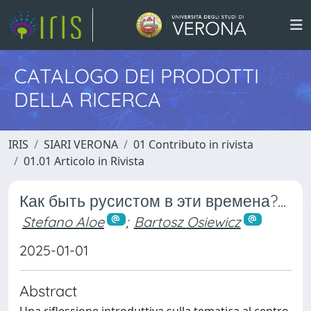
CATALOGO DEI PRODOTTI
DELLA RICERCA
IRIS
SIARI VERONA
01 Contributo in rivista
01.01 Articolo in Rivista
Как быть русистом в эти времена?...
Stefano Aloe
;
Bartosz Osiewicz
2025-01-01
Abstract
Una riflessione introduttiva sulla tematica al centro