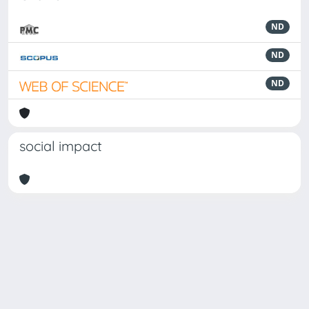
ND
ND
ND
social impact
Powered by
IRIS
-
about IRIS
-