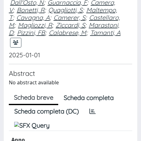
Dall'Osto, N
;
Guarnaccia, F
;
Camera,
V
;
Bonetti, R
;
Quagliotti, S
;
Maltempo,
T
;
Cavagna, A
;
Camerer, S
;
Castellaro,
M
;
Magliozzi, R
;
Ziccardi, S
;
Marastoni,
D
;
Pizzini, FB
;
Calabrese, M
;
Tamanti, A
2025-01-01
Abstract
No abstract available
Scheda breve
Scheda completa
Scheda completa (DC)
Anno