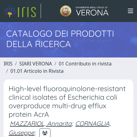
CATALOGO DEI PRODOTTI
DELLA RICERCA
IRIS
SIARI VERONA
01 Contributo in rivista
01.01 Articolo in Rivista
High-level fluoroquinolone-resistant
clinical isolates of Escherichia coli
overproduce multi-drug efflux
protein AcrA
MAZZARIOL, Annarita
;
CORNAGLIA,
Giuseppe
;