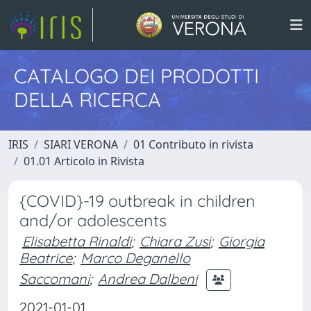
CATALOGO DEI PRODOTTI
DELLA RICERCA
IRIS
SIARI VERONA
01 Contributo in rivista
01.01 Articolo in Rivista
{COVID}-19 outbreak in children
and/or adolescents
Elisabetta Rinaldi
;
Chiara Zusi
;
Giorgia
Beatrice
;
Marco Deganello
Saccomani
;
Andrea Dalbeni
2021-01-01