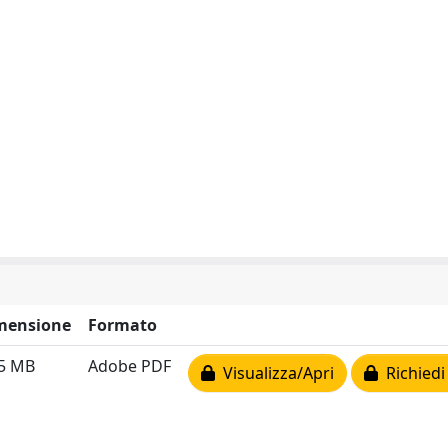
mensione
Formato
75 MB
Adobe PDF
Visualizza/Apri
Richiedi