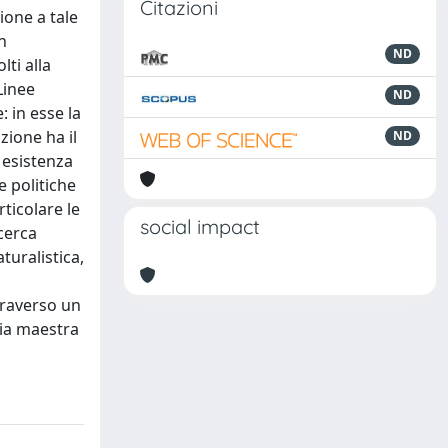
Citazioni
ione a tale
n
ND
lti alla
Linee
ND
: in esse la
zione ha il
ND
 esistenza
e politiche
ticolare le
social impact
icerca
turalistica,
traverso un
via maestra