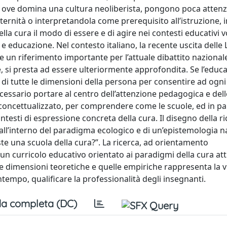
 ove domina una cultura neoliberista, pongono poca attenz
ernità o interpretandola come prerequisito all’istruzione, i
la cura il modo di essere e di agire nei contesti educativi vo
e educazione. Nel contesto italiano, la recente uscita delle 
 un riferimento importante per l’attuale dibattito nazionale
 si presta ad essere ulteriormente approfondita. Se l’educa
o di tutte le dimensioni della persona per consentire ad ogni
ecessario portare al centro dell’attenzione pedagogica e dell
concettualizzato, per comprendere come le scuole, ed in par
ntesti di espressione concreta della cura. Il disegno della r
 all’interno del paradigma ecologico e di un’epistemologia na
te una scuola della cura?”. La ricerca, ad orientamento
 un curricolo educativo orientato ai paradigmi della cura at
 le dimensioni teoretiche e quelle empiriche rappresenta la 
ntempo, qualificare la professionalità degli insegnanti.
a completa (DC)