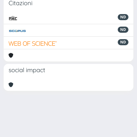
Citazioni
ND
ND
ND
social impact
Powered by
IRIS
-
about IRIS
-