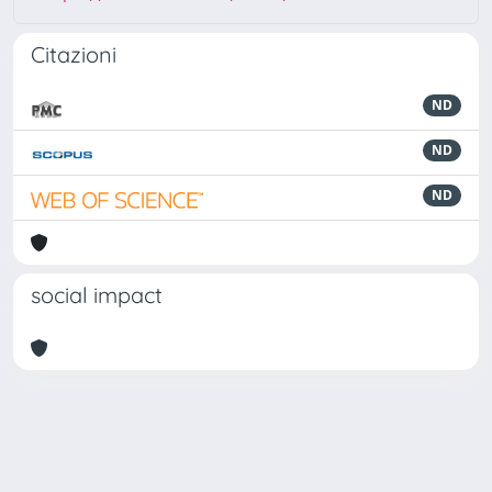
Citazioni
ND
ND
ND
social impact