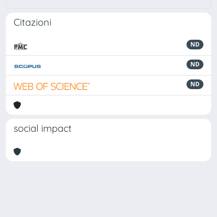
Citazioni
ND
ND
ND
social impact