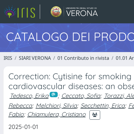
CATALOGO DEI PRODO
IRIS
SIARI VERONA
01 Contributo in rivista
01.01 Ar
Correction: Cytisine for smoking
cardiovascular diseases: an obs
Tedesco, Erika
;
Ceccato, Sofia
;
Torazzi, A
Rebecca
;
Melchiori, Silvia
;
Secchettin, Erica
;
Fe
Fabio
;
Chiamulera, Cristiano
2025-01-01