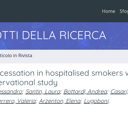
Home
Sfo
TTI DELLA RICERCA
ticolo in Rivista
 cessation in hospitalised smokers 
ervational study
lessandro
;
Santin, Laura
;
Bottardi, Andrea
;
Casari,
rrero, Valeria
;
Arzenton, Elena
;
Lugoboni,