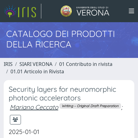
CATALOGO DEI PRODOTTI
DELLA RICERCA
IRIS
SIARI VERONA
01 Contributo in rivista
01.01 Articolo in Rivista
Security layers for neuromorphic
photonic accelerators
Mariano Ceccato
;
Writing – Original Draft Preparation
2025-01-01