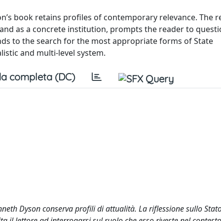
on’s book retains profiles of contemporary relevance. The r
and as a concrete institution, prompts the reader to questi
ends to the search for the most appropriate forms of State
istic and multi-level system.
a completa (DC)
eth Dyson conserva profili di attualità. La riflessione sullo Stato
a il lettore ad interrogarsi sul ruolo che esso riveste nel contest