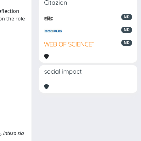
Citazioni
eflection
ND
on the role
ND
ND
social impact
, inteso sia
o