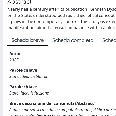
Abstract
Nearly half a century after its publication, Kenneth Dys
on the State, understood both as a theoretical concept 
it plays in the contemporary context. This analysis ext
manifestation, aimed at ensuring balance within a plural
Scheda breve
Scheda completa
Sched
Anno
2025
Parole chiave
State, idea, institution
Parole chiave
Stato, idea, istituzione
Breve descrizione dei contenuti (Abstract)
A quasi mezzo secolo dalla sua pubblicazione, il libro di Kenn
come concetto teorico che come istituzione concreta, sollecit