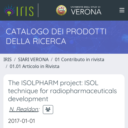
CATALOGO DEI PRODOTTI
DELLA RICERCA
IRIS
SIARI VERONA
01 Contributo in rivista
01.01 Articolo in Rivista
The ISOLPHARM project: ISOL
technique for radiopharmaceuticals
development
N. Realdon
;
2017-01-01