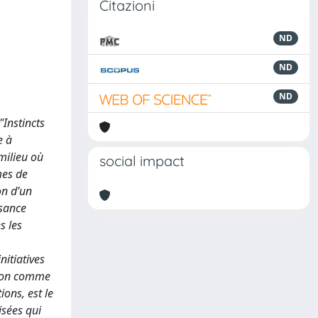
Citazioni
ND
ND
ND
"Instincts
e à
milieu où
social impact
mes de
ion d’un
ssance
s les
nitiatives
ution comme
ions, est le
isées qui