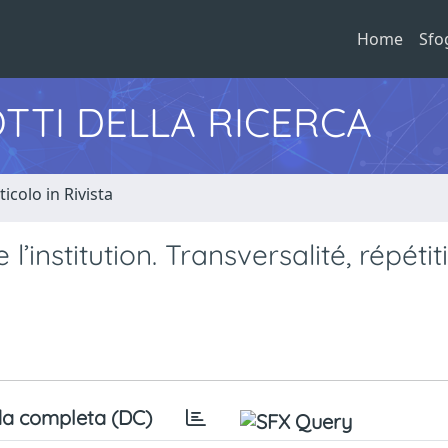
Home
Sfo
TTI DELLA RICERCA
ticolo in Rivista
’institution. Transversalité, répétit
a completa (DC)