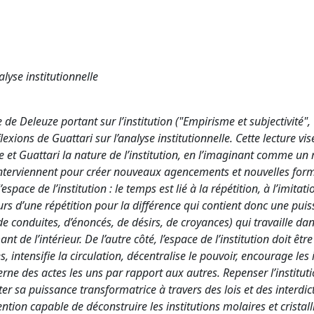
alyse institutionnelle
de Deleuze portant sur l’institution ("Empirisme et subjectivité", 
exions de Guattari sur l’analyse institutionnelle. Cette lecture vis
e et Guattari la nature de l’institution, en l’imaginant comme un 
s) interviennent pour créer nouveaux agencements et nouvelles for
space de l’institution : le temps est lié à la répétition, à l’imitat
jours d’une répétition pour la différence qui contient donc une pui
de conduites, d’énoncés, de désirs, de croyances) qui travaille dan
t de l’intérieur. De l’autre côté, l’espace de l’institution doit être
, intensifie la circulation, décentralise le pouvoir, encourage les i
rne des actes les uns par rapport aux autres. Repenser l’instit
er sa puissance transformatrice à travers des lois et des interdict
tion capable de déconstruire les institutions molaires et cristall