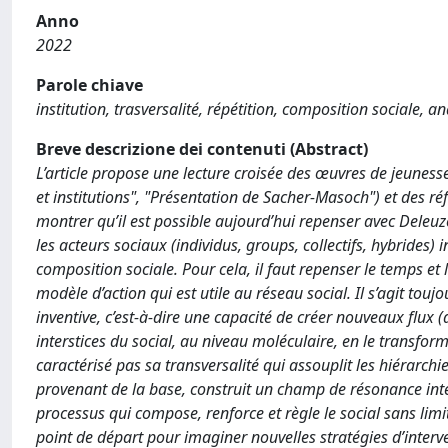
Anno
2022
Parole chiave
institution, trasversalité, répétition, composition sociale, an
Breve descrizione dei contenuti (Abstract)
L’article propose une lecture croisée des œuvres de jeunesse 
et institutions", "Présentation de Sacher-Masoch") et des réfl
montrer qu’il est possible aujourd’hui repenser avec Deleuz
les acteurs sociaux (individus, groups, collectifs, hybride
composition sociale. Pour cela, il faut repenser le temps et l’e
modèle d’action qui est utile au réseau social. Il s’agit tou
inventive, c’est-à-dire une capacité de créer nouveaux flux (
interstices du social, au niveau moléculaire, en le transforman
caractérisé pas sa transversalité qui assouplit les hiérarchies
provenant de la base, construit un champ de résonance inte
processus qui compose, renforce et règle le social sans limit
point de départ pour imaginer nouvelles stratégies d’interven