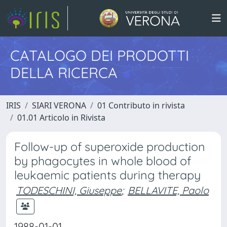
CATALOGO DEI PRODOTTI
DELLA RICERCA
IRIS
SIARI VERONA
01 Contributo in rivista
01.01 Articolo in Rivista
Follow-up of superoxide production
by phagocytes in whole blood of
leukaemic patients during therapy
TODESCHINI, Giuseppe
;
BELLAVITE, Paolo
1988-01-01