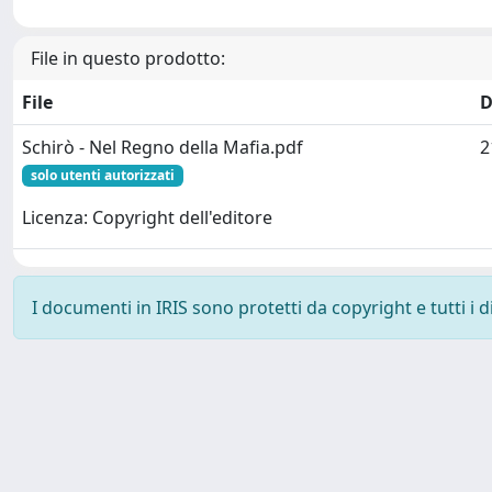
File in questo prodotto:
File
D
Schirò - Nel Regno della Mafia.pdf
2
solo utenti autorizzati
Licenza: Copyright dell'editore
I documenti in IRIS sono protetti da copyright e tutti i di
Powered by
IRIS
-
about IRIS
-
Utilizzo dei cookie