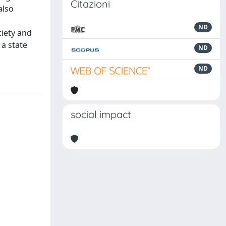
Citazioni
also
ND
ciety and
 a state
ND
ND
social impact