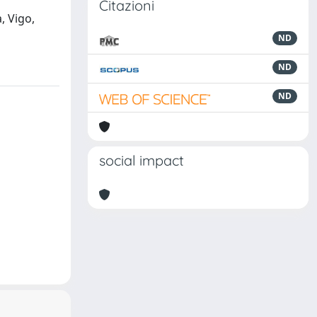
Citazioni
, Vigo,
ND
ND
ND
social impact