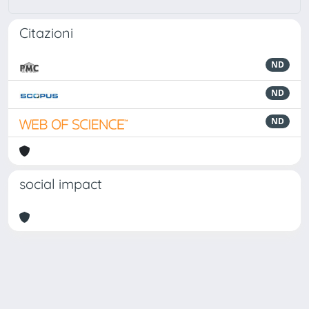
Citazioni
ND
ND
ND
social impact