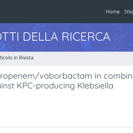
Home
Sfo
TTI DELLA RICERCA
ticolo in Rivista
f meropenem/vaborbactam in combin
inst KPC-producing Klebsiella