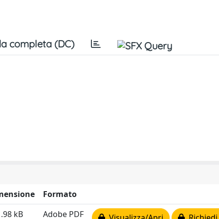
a completa (DC)
mensione
Formato
.98 kB
Adobe PDF
Visualizza/Apri
Richiedi