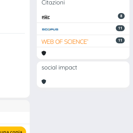
Citazioni
8
11
11
social impact
 una copia