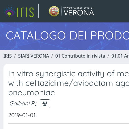
CATALOGO DEI PRODO
IRIS
SIARI VERONA
01 Contributo in rivista
01.01 Ar
In vitro synergistic activity o
with ceftazidime/avibactam aga
pneumoniae
Gaibani P.
;
2019-01-01