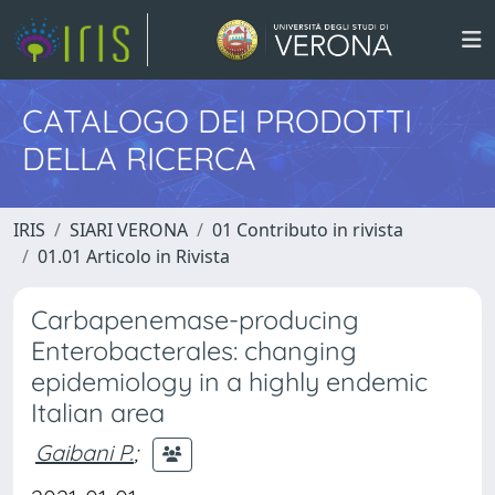
CATALOGO DEI PRODOTTI
DELLA RICERCA
IRIS
SIARI VERONA
01 Contributo in rivista
01.01 Articolo in Rivista
Carbapenemase-producing
Enterobacterales: changing
epidemiology in a highly endemic
Italian area
Gaibani P.
;