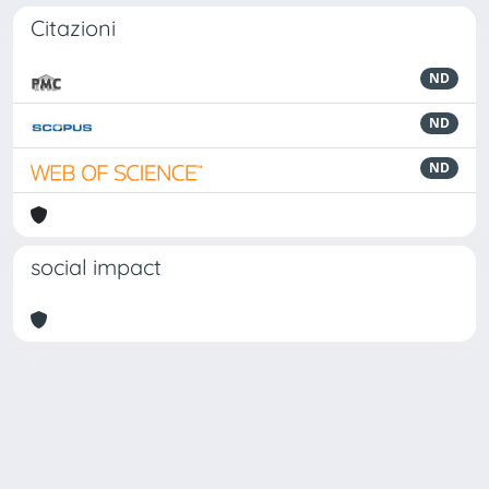
Citazioni
ND
ND
ND
social impact