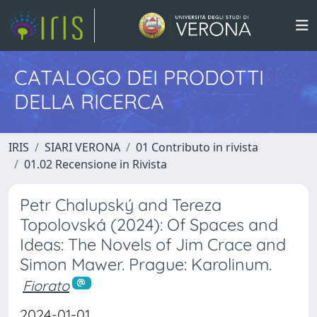
CATALOGO DEI PRODOTTI
DELLA RICERCA
IRIS
SIARI VERONA
01 Contributo in rivista
01.02 Recensione in Rivista
Petr Chalupský and Tereza
Topolovská (2024): Of Spaces and
Ideas: The Novels of Jim Crace and
Simon Mawer. Prague: Karolinum.
Fiorato
2024-01-01