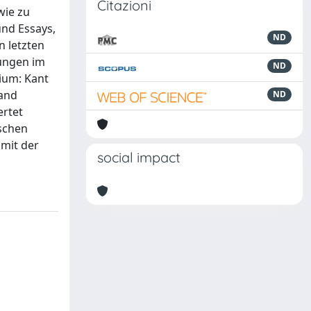
Citazioni
wie zu
und Essays,
ND
n letzten
sungen im
ND
ium: Kant
Band
ND
ertet
ischen
 mit der
social impact