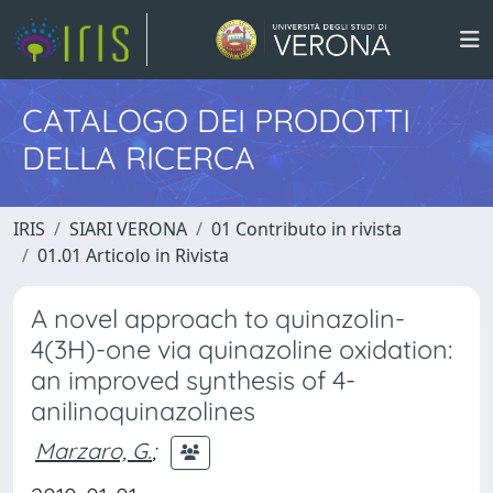
CATALOGO DEI PRODOTTI
DELLA RICERCA
IRIS
SIARI VERONA
01 Contributo in rivista
01.01 Articolo in Rivista
A novel approach to quinazolin-
4(3H)-one via quinazoline oxidation:
an improved synthesis of 4-
anilinoquinazolines
Marzaro, G.
;