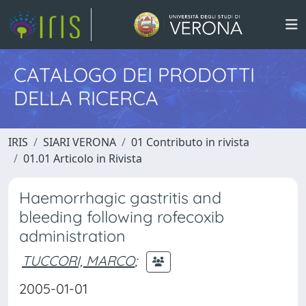
CATALOGO DEI PRODOTTI
DELLA RICERCA
IRIS
SIARI VERONA
01 Contributo in rivista
01.01 Articolo in Rivista
Haemorrhagic gastritis and
bleeding following rofecoxib
administration
TUCCORI, MARCO
;
2005-01-01