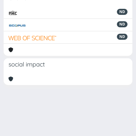
ND
ND
ND
social impact
Powered by
IRIS
-
about IRIS
-