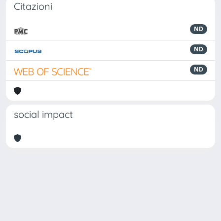
Citazioni
ND
ND
ND
social impact
Powered by
IRIS
-
about IRIS
-