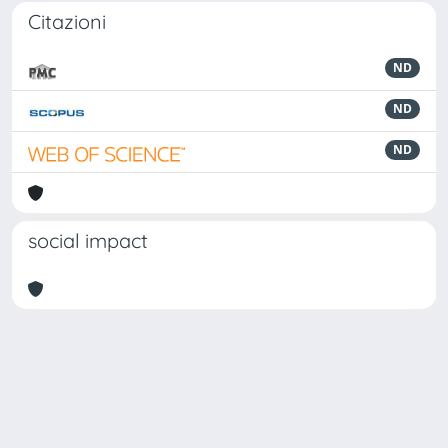
Citazioni
ND
ND
ND
social impact